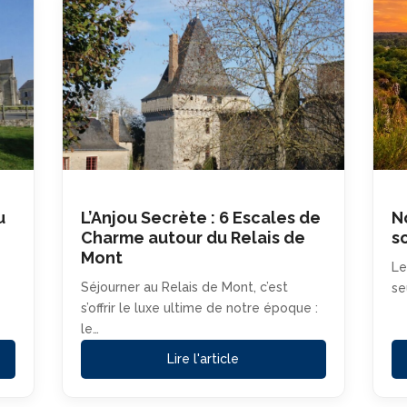
u
L’Anjou Secrète : 6 Escales de
N
Charme autour du Relais de
s
Mont
Le
Séjourner au Relais de Mont, c’est
se
s’offrir le luxe ultime de notre époque :
le…
Lire l'article