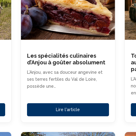
Les spécialités culinaires
T
d’Anjou à goûter absolument
a
p
L’Anjou, avec sa douceur angevine et
L’
ses terres fertiles du Val de Loire,
no
possède une…
en
Lire l'article