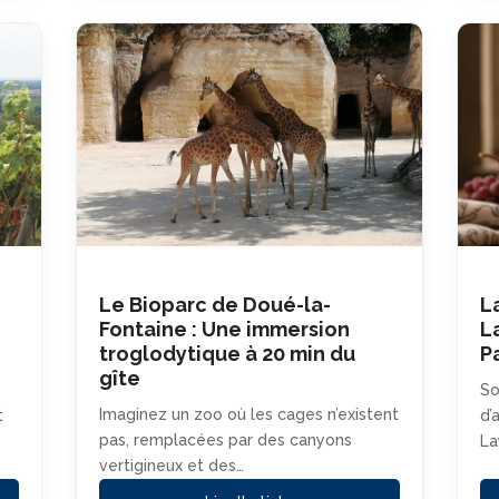
Le Bioparc de Doué-la-
L
Fontaine : Une immersion
L
troglodytique à 20 min du
P
gîte
So
Imaginez un zoo où les cages n’existent
t
d’
pas, remplacées par des canyons
La
vertigineux et des…