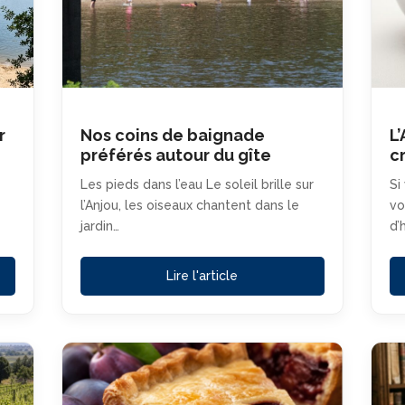
r
Nos coins de baignade
L
préférés autour du gîte
c
Les pieds dans l’eau Le soleil brille sur
Si
l’Anjou, les oiseaux chantent dans le
vo
jardin…
d’
Lire l'article