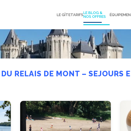
LE BLOG &
LE GÎTE
TARIFS
ÉQUIPEME
NOS OFFRES
 DU RELAIS DE MONT – SEJOURS 