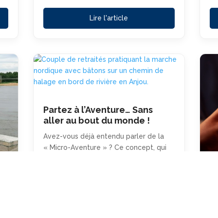
Lire l'article
Partez à l’Aventure… Sans
aller au bout du monde !
Avez-vous déjà entendu parler de la
« Micro-Aventure » ? Ce concept, qui
explose en 2026, est…
R
la
Si
de