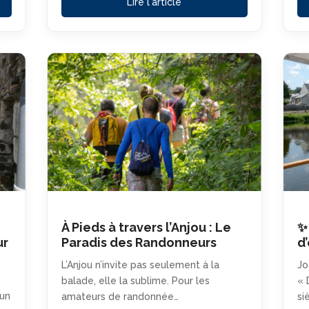
Lire l'article
À Pieds à travers l’Anjou : Le
✨
ur
Paradis des Randonneurs
d
L’Anjou n’invite pas seulement à la
Jo
balade, elle la sublime. Pour les
« 
 un
amateurs de randonnée…
si