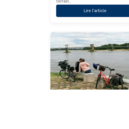
terrain…
Lire l'article
Bienvenue aux Vélos :
Explorez le Layon à votre
Rythme
Le cyclotourisme en Maine-et-Loire