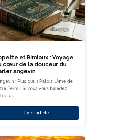
opette et Rimiaux : Voyage
u cœur de la douceur du
arler angevin
Angevin : Plus qu’un Patois, l’Âme de
tre Terroir Si vous vous baladez
tre les…
Lire l'article