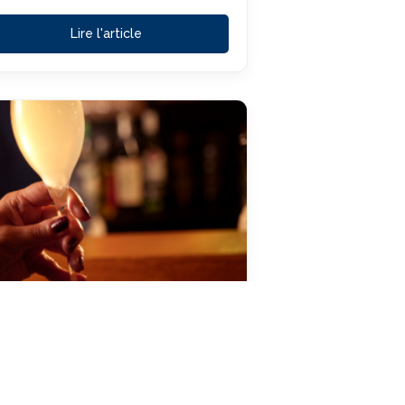
Lire l'article
ecette : La Soupe Angevine,
 Reine de l’Apéritif
 vous séjournez en Anjou, impossible
 passer à côté. La Soupe Angevine