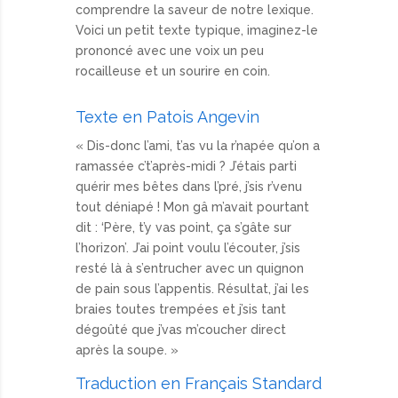
comprendre la saveur de notre lexique.
Voici un petit texte typique, imaginez-le
prononcé avec une voix un peu
rocailleuse et un sourire en coin.
Texte en Patois Angevin
« Dis-donc l’ami, t’as vu la r’napée qu’on a
ramassée c’t’après-midi ? J’étais parti
quérir mes bêtes dans l’pré, j’sis r’venu
tout déniapé ! Mon gâ m’avait pourtant
dit : ‘Père, t’y vas point, ça s’gâte sur
l’horizon’. J’ai point voulu l’écouter, j’sis
resté là à s’entrucher avec un quignon
de pain sous l’appentis. Résultat, j’ai les
braies toutes trempées et j’sis tant
dégoûté que j’vas m’coucher direct
après la soupe. »
Traduction en Français Standard