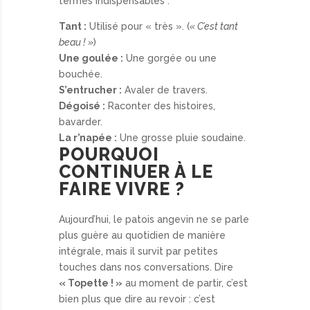
termes indispensables :
Tant :
Utilisé pour « très ». (
« C’est tant
beau ! »
)
Une goulée :
Une gorgée ou une
bouchée.
S’entrucher :
Avaler de travers.
Dégoisé :
Raconter des histoires,
bavarder.
La r’napée :
Une grosse pluie soudaine.
POURQUOI
CONTINUER À LE
FAIRE VIVRE ?
Aujourd’hui, le patois angevin ne se parle
plus guère au quotidien de manière
intégrale, mais il survit par petites
touches dans nos conversations. Dire
« Topette ! »
au moment de partir, c’est
bien plus que dire au revoir : c’est