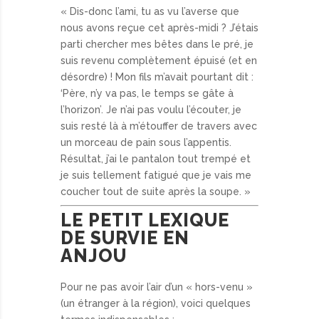
« Dis-donc l’ami, tu as vu l’averse que
nous avons reçue cet après-midi ? J’étais
parti chercher mes bêtes dans le pré, je
suis revenu complètement épuisé (et en
désordre) ! Mon fils m’avait pourtant dit :
‘Père, n’y va pas, le temps se gâte à
l’horizon’. Je n’ai pas voulu l’écouter, je
suis resté là à m’étouffer de travers avec
un morceau de pain sous l’appentis.
Résultat, j’ai le pantalon tout trempé et
je suis tellement fatigué que je vais me
coucher tout de suite après la soupe. »
LE PETIT LEXIQUE
DE SURVIE EN
ANJOU
Pour ne pas avoir l’air d’un « hors-venu »
(un étranger à la région), voici quelques