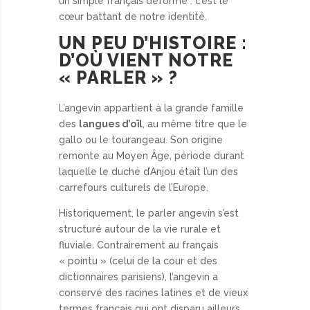
un simple français déformé : c’est le
cœur battant de notre identité.
UN PEU D’HISTOIRE :
D’OÙ VIENT NOTRE
« PARLER » ?
L’angevin appartient à la grande famille
des
langues d’oïl
, au même titre que le
gallo ou le tourangeau. Son origine
remonte au Moyen Âge, période durant
laquelle le duché d’Anjou était l’un des
carrefours culturels de l’Europe.
Historiquement, le parler angevin s’est
structuré autour de la vie rurale et
fluviale. Contrairement au français
« pointu » (celui de la cour et des
dictionnaires parisiens), l’angevin a
conservé des racines latines et de vieux
termes français qui ont disparu ailleurs.