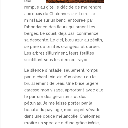
bien
remplie au gîte, je décide de me rendre
aux quais de Chalonnes-sur-Loire. Je
m’installe sur un banc, entourée par
l’abondance des fleurs qui ornent les
berges. Le soleil, déjà bas, commence
sa descente. Le ciel, bleu azur au zénith,
se pare de teintes orangées et dorées.
Les arbres s’illuminent, leurs feuilles
scintillant sous les derniers rayons.
Le silence s’installe, seulement rompu
par le chant lointain d’un oiseau ou le
bruissement de l’eau. Une brise légère
caresse mon visage, apportant avec elle
le parfum des géraniums et des
pétunias. Je me laisse porter par la
beauté du paysage, mon esprit s’évade
dans une douce mélancolie. Chalonnes
m’offre un spectacle d’une grâce infinie,