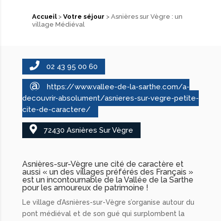
Accueil
>
Votre séjour
> Asnières sur Vègre : un
village Médiéval
02 43 95 00 60
@
https://www.vallee-de-la-sarthe.com/a-
decouvrir-absolument/asnieres-sur-vegre-petite-
cite-de-caractere/
72430 Asnières Sur Vègre
Asnières-sur-Vègre une cité de caractère et
aussi « un des villages préférés des Français »
est un incontournable de la Vallée de la Sarthe
pour les amoureux de patrimoine !
Le village d’Asnières-sur-Vègre s’organise autour du
pont médiéval et de son gué qui surplombent la