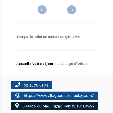
←
→
Temps de trajet en partant du gite:
7mn
Accueil
>
Votre séjour
> Le Village d’Artistes
02 41 78 61 32
@
https://www.villageartistesrablay.com/
6 Place du Mail, 49750 Rablay sur Layon