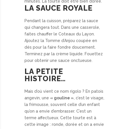
minutes. La tourte doit être bien dorée.
LA SAUCE ROYALE
Pendant la cuisson, préparez la sauce
qui changera tout. Dans une casserole,
faites chauffer le Coteaux du Layon.
Ajoutez la Tomme d’Anjou coupée en
dés pour la faire fondre doucement.
Terminez par la crème liquide. Fouettez
pour obtenir une sauce onctueuse.
LA PETITE
HISTOIRE…
Mais d’où vient ce nom rigolo ? En patois
angevin, une
« gouline »
, c’est le visage,
la frimousse, souvent celle d’un enfant
qu’on a envie d’embrasser. C’est un
terme affectueux. Cette tourte est à
cette image : ronde, dorée et on a envie