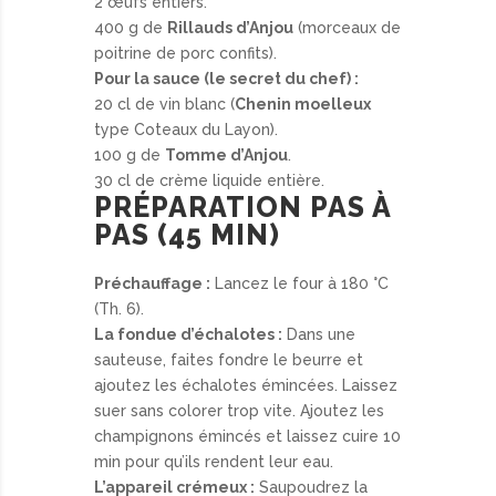
2 œufs entiers.
400 g de
Rillauds d’Anjou
(morceaux de
poitrine de porc confits).
Pour la sauce (le secret du chef) :
20 cl de vin blanc (
Chenin moelleux
type Coteaux du Layon).
100 g de
Tomme d’Anjou
.
30 cl de crème liquide entière.
PRÉPARATION PAS À
PAS (45 MIN)
Préchauffage :
Lancez le four à 180 °C
(Th. 6).
La fondue d’échalotes :
Dans une
sauteuse, faites fondre le beurre et
ajoutez les échalotes émincées. Laissez
suer sans colorer trop vite. Ajoutez les
champignons émincés et laissez cuire 10
min pour qu’ils rendent leur eau.
L’appareil crémeux :
Saupoudrez la